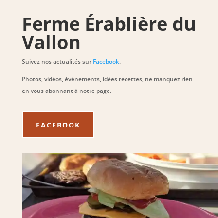
Ferme Érablière du
Vallon
Suivez nos actualités sur
Facebook
.
Photos, vidéos, évènements, idées recettes, ne manquez rien
en vous abonnant à notre page.
FACEBOOK