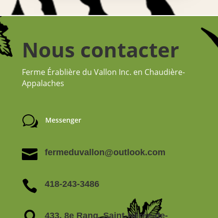
Nous contacter
Ferme Érablière du Vallon Inc. en Chaudière-
Appalaches
w
Messenger

fermeduvallon@outlook.com

418-243-3486

433, 8e Rang, Saint-Nérée-de-